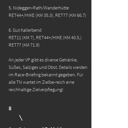
5. Nideggen-Rath/Wanderhütte
RET44+/HIKE (KM 35.3), RET77 (KM 66.7)
6. Gut Kallerbend
RET11 (KM 7), RET44+/HIKE (KM 40.5,)
RET77 (KM 71.9)
An jeder VP gibt es diverse Getränke,
Süßes, Salziges und Obst. Details werden
im Race-Briefing bekannt gegeben. Für
alle TN wartet im Zielbe-reich eine
reichhaltige Zielverpflegung!
8