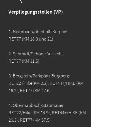
Verpflegungsstellen (VP)
1. Heimbach/oberhalb Kurpark:
RET77 (KM 18.3 und 21)
2. Schmidt/Schöne Aussicht:
RET77 (KM 31.5)
3. Bergstein/Parkplatz Burgberg:
RET22 /Hike(KM 8.3), RET44+/HIKE (KM
16.2), RET77 (KM 47.6)
4. Obermaubach/Staumauer:
RET22/Hike (KM 14.9), RET44+/HIKE (KM
26.3), RET77 (KM 57.5)