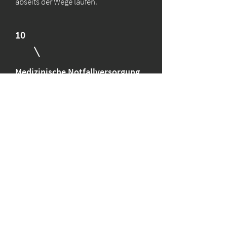
abseits der Wege laufen.
10
Medizinische Notfallversorgung
Im Start-/ Zielbereich:
Deine Gesundheit liegt uns am Herzen.
Jeweils 30 Minuten vor und bis etwa 30
Minuten nach dem Rennen kann unsere
Erste Hilfe Crew in An-spruch genommen
werden.
Während des Rennens - medizinische
Notfallnummer:
Sollte jemand in Not geraten, ist jeder TN