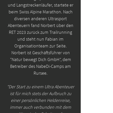
und Langstreckenläufer, startete er
beim Swiss Alpine Marathon. Nach
diversen anderen Ultrasport
Abenteuern fand Norbert über den
RET 2023 zurück zum Trailrunning
und steht nun Fabian im
Organisationteam zur Seite.
Norbert ist Geschäftsführer von
“Natur bewegt Dich GmbH”, dem
Betreiber des NabeDi-Camps am
Rursee.
“Der Start zu einem Ultra Abenteuer
ist für mich stets der Aufbruch zu
einer persönlichen Heldenreise,
immer auch verbunden mit dem