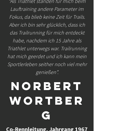
“Als Triathlet standen für mich beim
Lauftraining andere Parameter im
Fokus, da blieb keine Zeit für Trails.
Aber ich bin sehr glücklich, dass ich
das Trailrunning für mich entdeckt
habe, nachdem ich 15 Jahre als
Triathlet unterwegs war. Trailrunning
hat mich geerdet und ich kann mein
Sportlerleben seither noch viel mehr
genießen”.
Norbert
Wortber
g
Co-Rennleitung, Jahrgang 1967