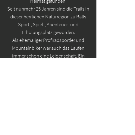
Heimat gefunden.
Seit nunmehr 25 Jahren sind die Trails in
dieser herrlichen Naturregion zu Ralfs
Sport-, Spiel-, Abenteuer- und
Erholungsplatz geworden.
Als ehemaliger Profiradsportler und
Mountainbiker war auch das Laufen
immer schon eine Leidenschaft. Ein
lustiger Zufall sorgte dann dafür, dass ihn
auch das Trailrunfieber packte. Als Helfer
im Vorfeld und später selbst Finisher
beim
RET 2025 über die 66km Distanz, steht
Ralf nun auch Fabian und Norbert im
Orgateam zur Seite.
Leben, Arbeiten, Sporteln und Erholen an
einem Ort wo andere Urlaub machen,